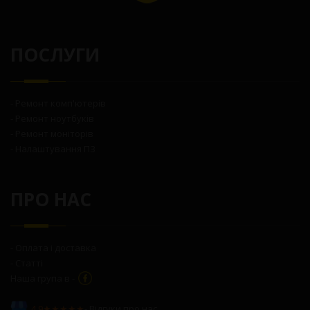
ПОСЛУГИ
- Ремонт комп'ютерів
- Ремонт ноутбуків
- Ремонт моніторів
- Налаштування ПЗ
ПРО НАС
- Оплата і доставка
- Статті
Наша група в -
4,9★★★★★
- Відгуки про нас