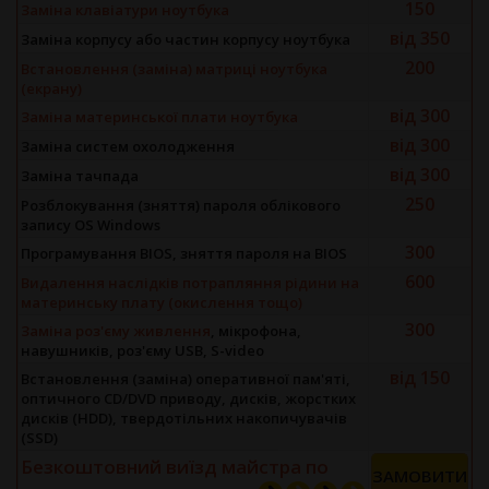
150
Заміна клавіатури ноутбука
від 350
Заміна корпусу або частин корпусу ноутбука
200
Встановлення (заміна) матриці ноутбука
(екрану)
від 300
Заміна материнської плати ноутбука
від 300
Заміна систем охолодження
від 300
Заміна тачпада
250
Розблокування (зняття) пароля облікового
запису OS Windows
300
Програмування BIOS, зняття пароля на BIOS
600
Видалення наслідків потрапляння рідини на
материнську плату (окислення тощо)
300
Заміна роз'єму живлення
, мікрофона,
навушників, роз'єму USB, S-video
від 150
Встановлення (заміна) оперативної пам'яті,
оптичного CD/DVD приводу, дисків, жорстких
дисків (HDD), твердотільних накопичувачів
(SSD)
Безкоштовний виїзд майстра
по
ЗАМОВИТИ