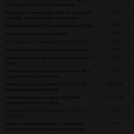
очищення системи охолодження
250
Видалення тимчасових файлів, чищення
реєстру, драйверів пристроїв тощо.
300
Перепрошивка BIOS на справному ноутбуці
300
Заміна батареї живлення BIOS
300
Встановлення (заміна) шлейфу ноутбка
200
Заміна модуля підсвічування, інвертора
1350
Заміна відеочіпа (без урахування вартості
чіпа)
1500
Заміна південного/північного моста (без
урахування вартості чіпа)
від 350
Заміна процесора в корпусі PGA, LGA (без
урахування вартості чіпа)
від 1000
Заміна процесора в корпусі BGA (без
урахування вартості чіпа)
250
Заміна дроту блока живлення в зборі зі
штекером
350
Заміна клавіатури разом із топкейсом
(пластик навколо клавіатури) ноутбука