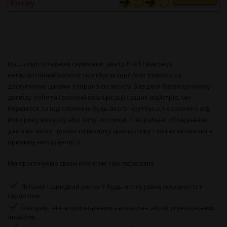
Києву
Наш комп'ютерний сервісний центр IT-911 виконує
негарантійний ремонт ноутбуків серії Acer Extensa за
доступними цінами з гарантією якості. Завдяки багаторічному
досвіду роботи і високій кваліфікації наших майстрів, ми
беремося за відновлення будь-якого ноутбука, незалежно від
його року випуску або типу поломки. Спеціальне обладнання
дає нам змогу провести швидку діагностику і точно визначити
причину несправності.
Ми пропонуємо своїм клієнтам такі переваги:
Якісний і швидкий ремонт будь-якого рівня складності з
гарантією.
Використання оригінальних запчастин або їх ліцензованих
аналогів.