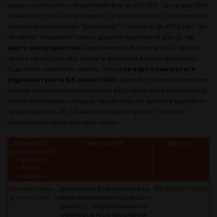
вашого компа стоїть мережевий фільтр або UPS - це не дає 100%
гарантії того, що БЖ не згорить. Сучасні реалії такі, що напруга в
домашній мережі може "випадково" стрибнути до 400 Вольт, які
не зможе "втримати" навіть дорогий мережевий фільтр.
Не
варто засмучуватися
, адже ремонт БЖ комп'ютера - досить
проста процедура, яку зможуть виконати фахівці практично
будь-якого сервісного центру. Тільки
не варто намагатися
відремонтувати БЖ самостійно
, адже без точної діагностики
причин поломки некваліфіковане втручання може призвести до
різних негативних наслідків, і ви не лише не зможете відновити
працездатність ПК, а й маєте всі шанси просто "спалити"
материнську плату або інше залізо.
Види робіт,
Опис послуги
Вартість
що надаються
з ремонту
блоків
живлення
безкоштовно
Безкоштовна
Діагностика безкоштовна за
діагностика
умови виконання подальшого
ремонту, запропонованого
інженером після виконання