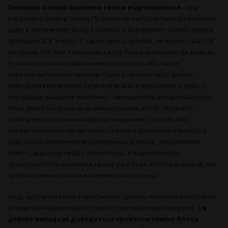
Зовнішні ознаки поломки також відрізняються
– від
відсутності реакції з боку ПК (комп не запускається) до іскріння і
диму в системному блоці з появою специфічного запаху горілої
проводки (БЖ згорів). Є також низка проявів, які користувач ПК
ніколи не пов'яже з виходом з ладу блока живлення. Це можуть
бути короткочасні зависання комп'ютера або часте
перезавантаження системи. Одна з причин такої дивної
поведінки компа може бути пов'язана з перебоями в роботі
внутрішніх ланцюгів живлення і зменшенням вихідної напруги.
Якщо довго ігнорувати ці сигнали і намагатися "лікувати"
комп'ютер прогоном на віруси, чищенням реєстрів або
перевстановленням системи, то можна дочекатися виходу з
ладу інших компонентів (материнської плати, оперативної
пам'яті, відеокарти або вінчестера). А відновлювати
працездатність машини в цьому разі буде істотно дорожче, ніж
зробити ремонт блока живлення комп'ютера.
Іноді, щоб впоратися з проблемою, досить поміняти запобіжник
(а саме він найчастіше згорає під час перепадів напруги), а
в
деяких випадках доведеться провести заміну блока