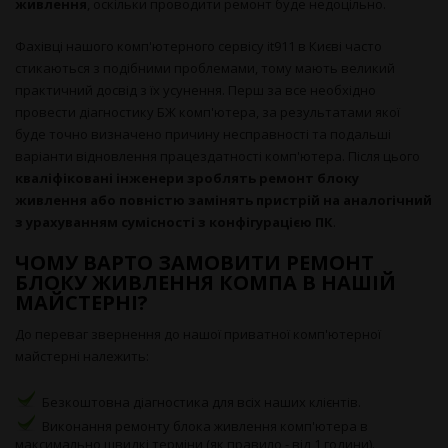
живлення
, оскільки проводити ремонт буде недоцільно.
Фахівці нашого комп'ютерного сервісу it911 в Києві часто
стикаються з подібними проблемами, тому мають великий
практичний досвід з їх усунення. Перш за все необхідно
провести діагностику БЖ комп'ютера, за результатами якої
буде точно визначено причину несправності та подальші
варіанти відновлення працездатності комп'ютера. Після цього
кваліфіковані інженери зроблять ремонт блоку
живлення або повністю замінять пристрій на аналогічний
з урахуванням сумісності з конфігурацією ПК
.
ЧОМУ ВАРТО ЗАМОВИТИ РЕМОНТ
БЛОКУ ЖИВЛЕННЯ КОМПА В НАШІЙ
МАЙСТЕРНІ?
До переваг звернення до нашої приватної комп'ютерної
майстерні належить:
Безкоштовна діагностика для всіх наших клієнтів.
Виконання ремонту блока живлення комп'ютера в
максимально швидкі терміни (як правило - від 1 години).