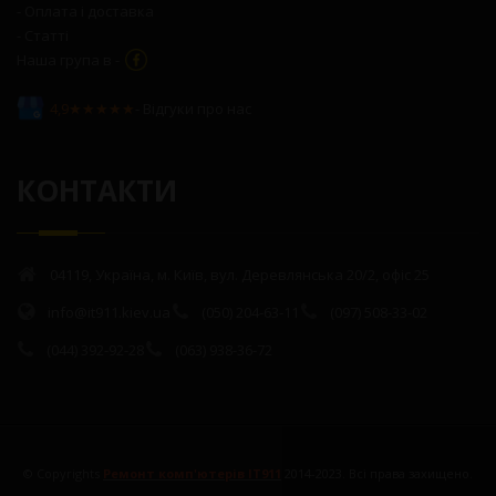
- Оплата і доставка
- Статті
Наша група в -
4,9★★★★★
- Відгуки про нас
КОНТАКТИ
04119, Україна, м. Київ, вул. Деревлянська 20/2, офіс 25
info@it911.kiev.ua
(050) 204-63-11
(097) 508-33-02
(044) 392-92-28
(063) 938-36-72
© Copyrights
Ремонт комп'ютерів IT911
2014-2023. Всі права захищено.