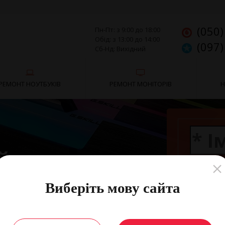
(050)
Пн-Пт: з 9:00 до 18:00
Обід: з 13:00 до 14:00
(097)
Сб-Нд: Вихідний
РЕМОНТ НОУТБУКІВ
РЕМОНТ МОНІТОРІВ
Н
й ремонт
п'ютера
Виберіть мову сайта