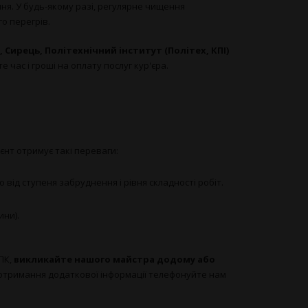
ня. У будь-якому разі, регулярне чищення
о перегрів.
 Сирець, Політехнічний інститут (Політех, КПІ)
час і гроші на оплату послуг кур'єра.
єнт отримує такі переваги:
від ступеня забруднення і рівня складності робіт.
ини).
ПК,
викликайте нашого майстра додому або
 отримання додаткової інформації телефонуйте нам