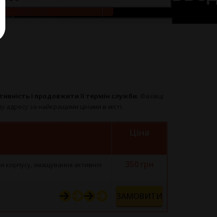
тивність і продовжити її термін служби
. Фахівці
шу адресу за найкращими цінами в місті.
Ціна
350 грн
ни корпусу, змащування активної
ЗАМОВИТИ