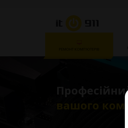
РЕМОНТ КОМП'ЮТЕРІВ
Професійни
вашого ком