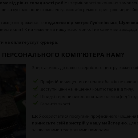
име від рівня складності робіт
і терміновості виконання замовлен
ше за купівлю нових комплектуючих або ремонт пристрою через йог
, а якщо ви проживаєте
недалеко від метро Лук'янівська, Шулявка,
инести свій ПК на чищення в нашу майстерню. Тим самим ви заощадите 
и на оплате услуг курьера
.
У ПЕРСОНАЛЬНОГО КОМП'ЮТЕРА НАМ?
Звертаючись до нашого сервісного центру, кожен клі
Професійне чищення системних блоків незалежно 
Доступні ціни на чищення комп'ютера від пилу.
Швидкі терміни виконання замовлення (від 1 год
Гарантія якості.
Щоб скористатися послугами професійного чищення 
приносьте свій пристрій у нашу майстерню
. Для
за вказаними телефонними номерами.