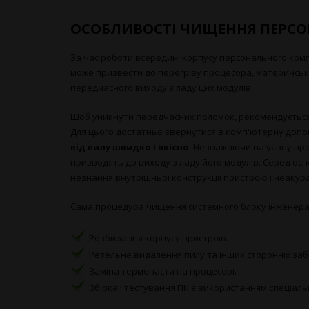
ОСОБЛИВОСТІ ЧИЩЕННЯ ПЕРСО
За час роботи всередині корпусу персонального ко
може призвести до перегріву процесора, материнськ
передчасного виходу з ладу цих модулів.
Щоб уникнути передчасних поломок, рекомендується 
Для цього достатньо звернутися в комп'ютерну допом
від пилу швидко і якісно
. Незважаючи на уявну про
призводять до виходу з ладу його модулів. Серед осно
незнання внутрішньої конструкції пристрою і неакура
Сама процедура чищення системного блоку інженерам
Розбирання корпусу пристрою.
Ретельне видалення пилу та інших сторонніх забр
Заміна термопасти на процесорі.
Збірка і тестування ПК з використанням спеціальн