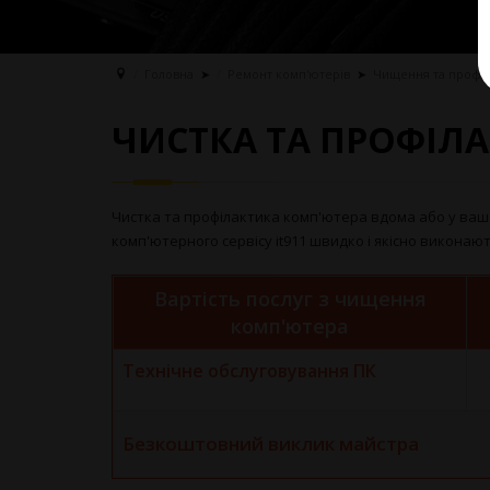
Головна
➤
Ремонт комп'ютерів
➤
Чищення та профіл
ЧИСТКА ТА ПРОФІЛ
Чистка та профілактика комп'ютера вдома або у вашо
комп'ютерного сервісу it911 швидко і якісно виконают
Вартість послуг з чищення
комп'ютера
Технічне обслуговування ПК
Безкоштовний виклик майстра