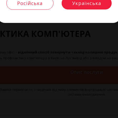
Російська
Українська
актика ПК
АКТИКА КОМП'ЮТЕРА
му офісі –
відмінний спосіб повернути техніці колишню продук
ь профілактику комп'ютера в Києві на Лук'янівці або з виїздом на ва
Опис послуги
Заміна термопасти, очищення від пилу елементів внутрішньої части
системи охолодження.