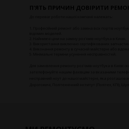
П'ЯТЬ ПРИЧИН ДОВІРИТИ РЕМО
До переваг роботи нашої компанії належать:
Професійний ремонт або заміна всіх портів ноутбуків
відомих моделей.
Найнижчі ціни на заміну роз'ємів ноутбука в Києві.
Використання виключно сертифікованих запчастин
Виконання ремонту в сучасній майстерні або вдома
Мінімальні терміни усунення несправностей.
Для замовлення ремонту роз'ємів ноутбука в Києві с
зателефонуйте нашим фахівцям за вказаними телефо
несправний ноут до нашої майстерні, яка розташован
Дорогожичі, Політехнічний інститут (Політех, КПІ), Шу