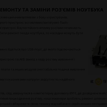
ЕМОНТУ ТА ЗАМІНИ РОЗ'ЄМІВ НОУТБУКА
ся механічним впливам з боку користувачів.
ного пристрою, вставляємо/витягуємо flash-
і пристрої. Від постійного впливу роз'єми починають
бити ремонт гнізда ноутбука, то наслідки можуть бути
ажно йдеться про USB-порт, до якого підключаються
истрою та АКБ (вихід з ладу роз'єму живлення і
 плати та інших модулів (нестабільна подача живлення
ними показниками напруги і відсутністю надійного
в, слід звернутися в комп'ютерну допомогу it911, де досвідчені май
ступеня пошкодження роз'єму, наші інженери зроблять ремонт шляхом 
грошей і вбережете свою техніку від набагато серйозніших несправн