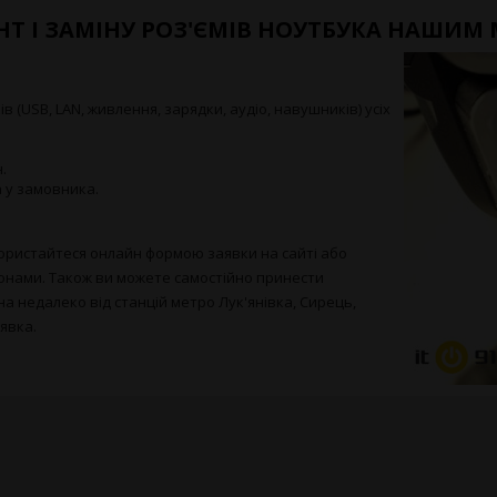
НТ І ЗАМІНУ РОЗ'ЄМІВ НОУТБУКА НАШИМ
 (USB, LAN, живлення, зарядки, аудіо, навушників) усіх
.
 у замовника.
користайтеся онлайн формою заявки на сайті або
нами. Також ви можете самостійно принести
а недалеко від станцій метро Лук'янівка, Сирець,
лявка.