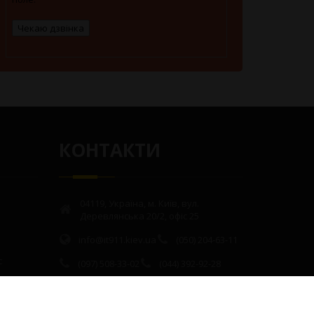
КОНТАКТИ
04119, Україна, м. Київ, вул.
Деревлянська 20/2, офіс 25
info@it911.kiev.ua
(050) 204-63-11
с
(097) 508-33-02
(044) 392-92-28
(063) 938-36-72