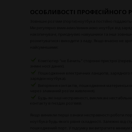
ОСОБЛИВОСТІ ПРОФЕСІЙНОГО Р
Зовнішні роз'єми (порти) ноутбука постійно піддають
Ми регулярно вмикаємо/вимикаємо ноутбук від заряд
накопичувачі, приєднуємо навушники та інші зовнішн
розхитуватися і виходити з ладу. Якщо вчасно не зро
найсумнішими:
Комп'ютер "не бачить" сторонні пристрої (перев
знімні носії даних).
Пошкодження електричних ланцюгів, зарядного пр
зарядки ноутбука).
Вигоряння контактів, пошкодження материнської
через зламаний роз'єм живлення).
Будь-які інші несправності, викликані нестабіль
контакту в гніздах роз'ємів.
Якщо виникли перші ознаки несправності роботи порті
ноутбука будь-якого рівня складності. Залежно від 
пошкоджений порт. У підсумку ви витратите мінімум 