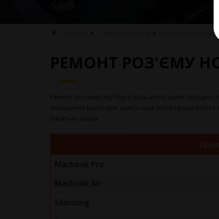
Головна
➤
Ремонт ноутбуків
➤
Ремонт роз'єму ноутб
РЕМОНТ РОЗ'ЄМУ Н
Ремонт роз'ємів ноутбука будь-якого рівня складності
оснащення майстерні дають нам змогу працювати з модел
багатьох інших.
Ціни
Macbook Pro
Macbook Air
Samsung