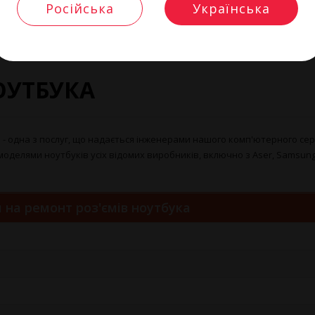
Російська
Українська
ука
ОУТБУКА
 - одна з послуг, що надається інженерами нашого комп'ютерного серв
ями ноутбуків усіх відомих виробників, включно з Aser, Samsung, HP, M
 на ремонт роз'ємів ноутбука