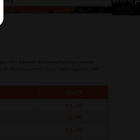
ісу it911. Великий практичний досвід і сучасне
SI, Asus, Lenovo, Sony, Fujitsu, Gigabyte, Dell і
Ціна*
від 300
від 300
від 300