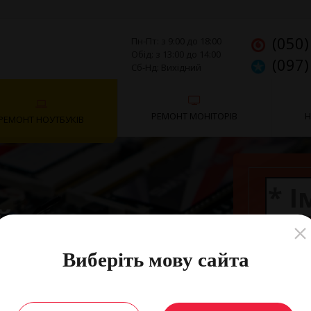
(050)
Пн-Пт: з 9:00 до 18:00
Обід: з 13:00 до 14:00
(097)
Сб-Нд: Вихідний
РЕМОНТ МОНІТОРІВ
Н
РЕМОНТ НОУТБУКІВ
й ремонт
тбука
Виберіть мову сайта