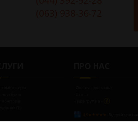
(044) 392-92-28
(063) 938-36-72
СЛУГИ
ПРО НАС
т комп'ютерів
- Оплата і доставка
т ноутбуків
- Статті
 моніторів
Наша група в -
тування ПЗ
4,9★★★★★
- Відгуки про на