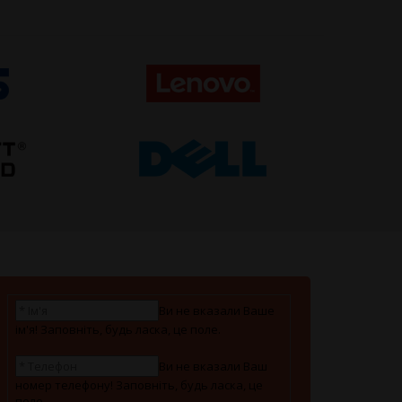
Ви не вказали Ваше
ім'я! Заповніть, будь ласка, це поле.
Ви не вказали Ваш
номер телефону! Заповніть, будь ласка, це
поле.