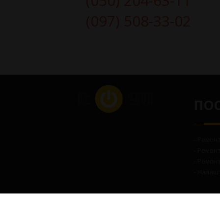
(050) 204-63-11
(097) 508-33-02
ПО
- Ремон
- Ремон
- Ремонт
- Налаш