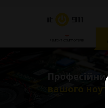
РЕМОНТ КОМП'ЮТЕРІВ
Професійни
вашого ноу